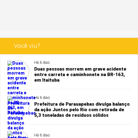
Você viu?
Há 6 dias
Duas pessoas morrem em grave acidente
entre carreta e caminhonete na BR-163,
em Itaituba
Há 6 dias
Prefeitura de Parauapebas divulga balanço
da ação Juntos pelo Rio com retirada de
5,3 toneladas de resíduos sólidos
Há 6 dias