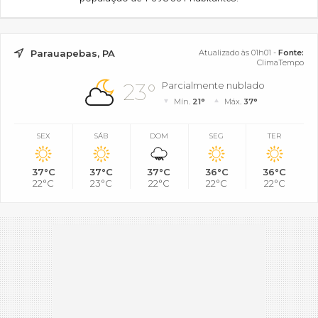
Parauapebas, PA
Atualizado às 01h01 -
Fonte:
ClimaTempo
23°
Parcialmente nublado
Mín.
21°
Máx.
37°
SEX
SÁB
DOM
SEG
TER
37°C
37°C
37°C
36°C
36°C
22°C
23°C
22°C
22°C
22°C