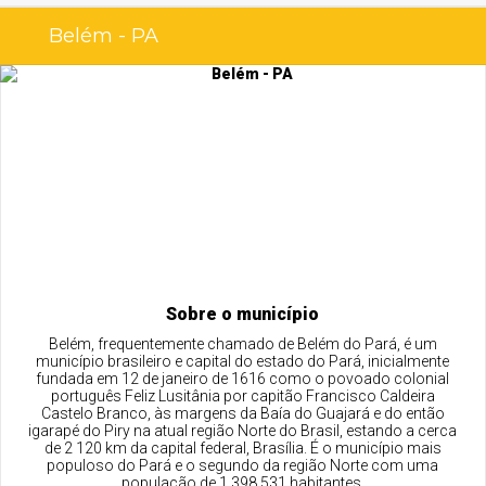
Belém - PA
Sobre o município
Belém, frequentemente chamado de Belém do Pará, é um
município brasileiro e capital do estado do Pará, inicialmente
fundada em 12 de janeiro de 1616 como o povoado colonial
português Feliz Lusitânia por capitão Francisco Caldeira
Castelo Branco, às margens da Baía do Guajará e do então
igarapé do Piry na atual região Norte do Brasil, estando a cerca
de 2 120 km da capital federal, Brasília. É o município mais
populoso do Pará e o segundo da região Norte com uma
população de 1 398 531 habitantes.