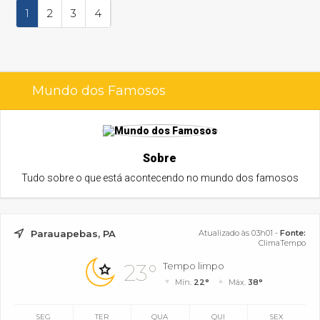
1
2
3
4
Mundo dos Famosos
Sobre
Tudo sobre o que está acontecendo no mundo dos famosos
Parauapebas, PA
Atualizado às 03h01 -
Fonte:
ClimaTempo
23°
Tempo limpo
Mín.
22°
Máx.
38°
SEG
TER
QUA
QUI
SEX