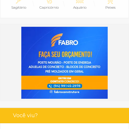
Sagitário
Capricórnio
Aquário
Peixes
Você viu?