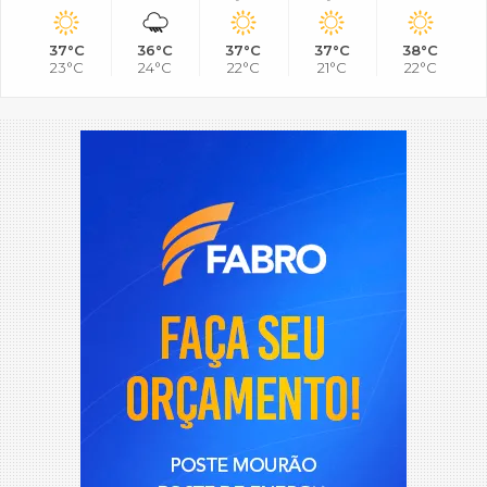
37°C
36°C
37°C
37°C
38°C
23°C
24°C
22°C
21°C
22°C