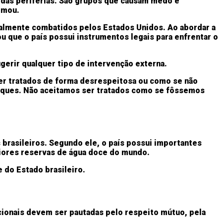
 das periferias. São grupos que causam medo e
irmou.
onalmente combatidos pelos Estados Unidos. Ao abordar a
 que o país possui instrumentos legais para enfrentar o
gerir qualquer tipo de intervenção externa.
ser tratados de forma desrespeitosa ou como se não
leques. Não aceitamos ser tratados como se fôssemos
brasileiros. Segundo ele, o país possui importantes
maiores reservas de água doce do mundo.
 do Estado brasileiro.
cionais devem ser pautadas pelo respeito mútuo, pela