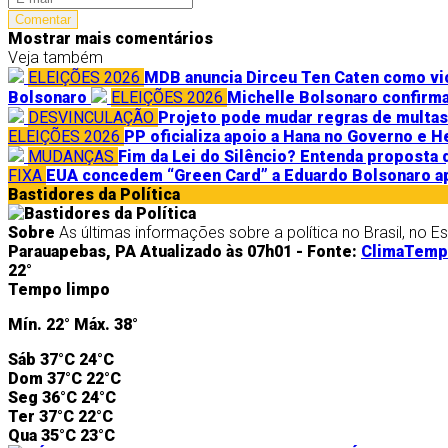
Comentar
Mostrar mais comentários
Veja também
ELEIÇÕES 2026
MDB anuncia Dirceu Ten Caten como vi
Bolsonaro
ELEIÇÕES 2026
Michelle Bolsonaro confirma
DESVINCULAÇÃO
Projeto pode mudar regras de multas 
ELEIÇÕES 2026
PP oficializa apoio a Hana no Governo e 
MUDANÇAS
Fim da Lei do Silêncio? Entenda proposta 
FIXA
EUA concedem “Green Card” a Eduardo Bolsonaro a
Bastidores da Política
Sobre
As últimas informações sobre a política no Brasil, no E
Parauapebas, PA
Atualizado às 07h01 -
Fonte:
ClimaTem
22°
Tempo limpo
Mín.
22°
Máx.
38°
Sáb
37°C
24°C
Dom
37°C
22°C
Seg
36°C
24°C
Ter
37°C
22°C
Qua
35°C
23°C