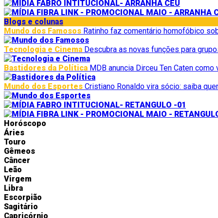
Blogs e colunas
Mundo dos Famosos
Ratinho faz comentário homofóbico sobr
Tecnologia e Cinema
Descubra as novas funções para grup
Bastidores da Política
MDB anuncia Dirceu Ten Caten como 
Mundo dos Esportes
Cristiano Ronaldo vira sócio: saiba q
Horóscopo
Áries
Touro
Gêmeos
Câncer
Leão
Virgem
Libra
Escorpião
Sagitário
Capricórnio