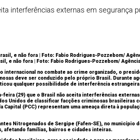
eita interferências externas em segurança p
sil, e não fora | Foto: Fabio Rodrigues-Pozzebom/ Agência
internacional no combate ao crime organizado, o presiden
inosas deve ser conduzido pelo próprio Brasil. Durante 
ticou qualquer possibilidade de interferência estrangeira
ta-feira (29) que o Brasil não aceita interferências exter
os Unidos de classificar facções criminosas brasileiras 
Capital (PCC) representam uma ameaça direta à populaçã
lizantes Nitrogenados de Sergipe (Fafen-SE), no município 
fetando famílias, bairros e cidades inteiras.