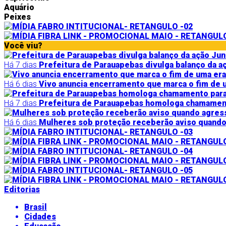
Aquário
Peixes
Você viu?
Há 7 dias
Prefeitura de Parauapebas divulga balanço da a
Há 6 dias
Vivo anuncia encerramento que marca o fim de u
Há 7 dias
Prefeitura de Parauapebas homologa chamamento
Há 6 dias
Mulheres sob proteção receberão aviso quando
Editorias
Brasil
Cidades