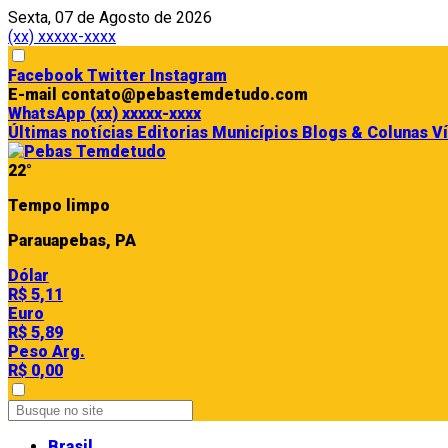
Sexta, 07 de Agosto de 2026
(xx) xxxxx-xxxx
Facebook
Twitter
Instagram
E-mail
contato@pebastemdetudo.com
WhatsApp
(xx) xxxxx-xxxx
Últimas notícias
Editorias
Municípios
Blogs & Colunas
V
22°
Tempo limpo
Parauapebas, PA
Dólar
R$ 5,11
Euro
R$ 5,89
Peso Arg.
R$ 0,00
Brasil