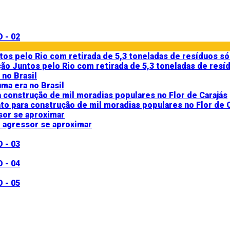
ção Juntos pelo Rio com retirada de 5,3 toneladas de resí
ma era no Brasil
 para construção de mil moradias populares no Flor de C
 agressor se aproximar