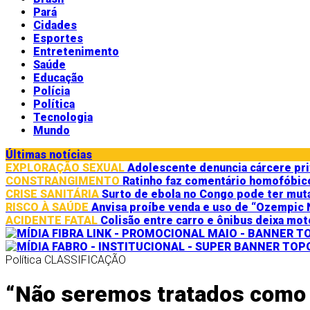
Pará
Cidades
Esportes
Entretenimento
Saúde
Educação
Polícia
Política
Tecnologia
Mundo
Últimas notícias
EXPLORAÇÃO SEXUAL
Adolescente denuncia cárcere pri
CONSTRANGIMENTO
Ratinho faz comentário homofóbico 
CRISE SANITÁRIA
Surto de ebola no Congo pode ter muta
RISCO À SAÚDE
Anvisa proíbe venda e uso de “Ozempic N
ACIDENTE FATAL
Colisão entre carro e ônibus deixa mo
Política
CLASSIFICAÇÃO
“Não seremos tratados como 