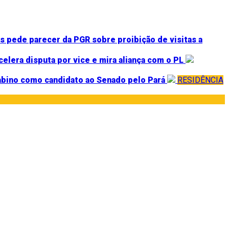
 pede parecer da PGR sobre proibição de visitas a
celera disputa por vice e mira aliança com o PL
abino como candidato ao Senado pelo Pará
RESIDÊNCIA