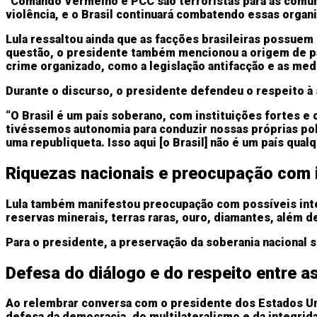
“Comando Vermelho e PCC são terroristas para as comuni
violência, e o Brasil continuará combatendo essas organi
Lula ressaltou ainda que as facções brasileiras possuem
questão, o presidente também mencionou a origem de par
crime organizado, como a legislação antifacção e as me
Durante o discurso, o presidente defendeu o respeito à 
“O Brasil é um país soberano, com instituições fortes e
tivéssemos autonomia para conduzir nossas próprias po
uma republiqueta. Isso aqui [o Brasil] não é um país qual
Riquezas nacionais e preocupação com 
Lula também manifestou preocupação com possíveis inter
reservas minerais, terras raras, ouro, diamantes, além d
Para o presidente, a preservação da soberania nacional
Defesa do diálogo e do respeito entre a
Ao relembrar conversa com o presidente dos Estados Uni
defesa da democracia, do multilateralismo e da integrida