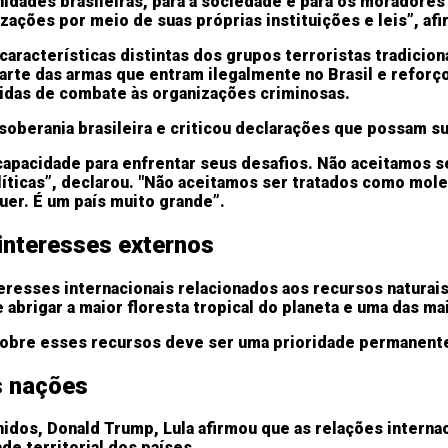
dades brasileiras, para a sociedade e para os moradores
zações por meio de suas próprias instituições e leis”, af
 características distintas dos grupos terroristas tradici
te das armas que entram ilegalmente no Brasil e reforçou
didas de combate às organizações criminosas.
soberania brasileira e criticou declarações que possam su
 capacidade para enfrentar seus desafios. Não aceitamos 
líticas”, declarou. "Não aceitamos ser tratados como mo
quer. É um país muito grande”.
interesses externos
esses internacionais relacionados aos recursos naturais 
e abrigar a maior floresta tropical do planeta e uma das 
 sobre esses recursos deve ser uma prioridade permanente
s nações
dos, Donald Trump, Lula afirmou que as relações interna
de territorial dos países.