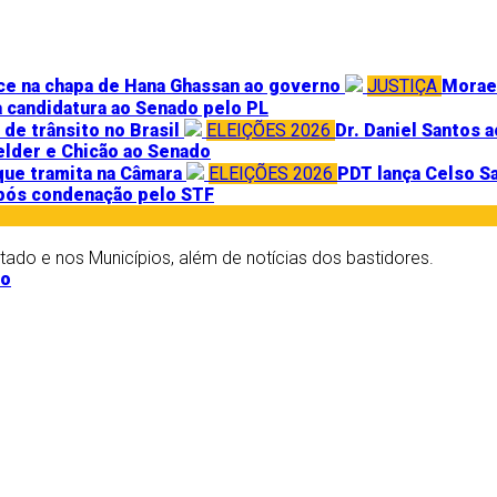
ce na chapa de Hana Ghassan ao governo
JUSTIÇA
Moraes
 candidatura ao Senado pelo PL
de trânsito no Brasil
ELEIÇÕES 2026
Dr. Daniel Santos a
Helder e Chicão ao Senado
que tramita na Câmara
ELEIÇÕES 2026
PDT lança Celso S
pós condenação pelo STF
stado e nos Municípios, além de notícias dos bastidores.
po