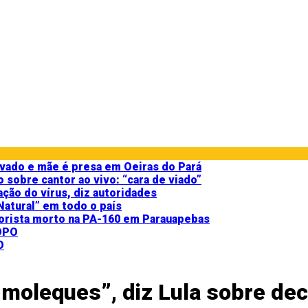
vado e mãe é presa em Oeiras do Pará
sobre cantor ao vivo: “cara de viado”
ção do vírus, diz autoridades
atural” em todo o país
torista morto na PA-160 em Parauapebas
moleques”, diz Lula sobre de