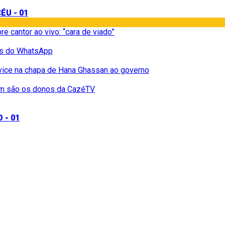
e cantor ao vivo: “cara de viado”
os do WhatsApp
vice na chapa de Hana Ghassan ao governo
uem são os donos da CazéTV