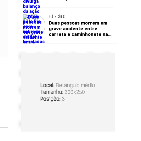
retirada de 5,3 toneladas de
resíduos sólidos
Há 7 dias
Duas pessoas morrem em
grave acidente entre
carreta e caminhonete na
BR-163, em Itaituba
s