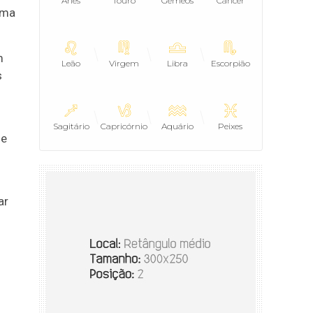
Áries
Touro
Gêmeos
Câncer
uma
m
Leão
Virgem
Libra
Escorpião
s
Sagitário
Capricórnio
Aquário
Peixes
ue
ar