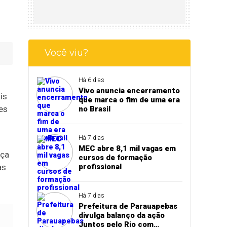
Você viu?
Há 6 dias
Vivo anuncia encerramento
is
que marca o fim de uma era
es
no Brasil
Há 7 dias
MEC abre 8,1 mil vagas em
nça
cursos de formação
as
profissional
Há 7 dias
Prefeitura de Parauapebas
divulga balanço da ação
Juntos pelo Rio com