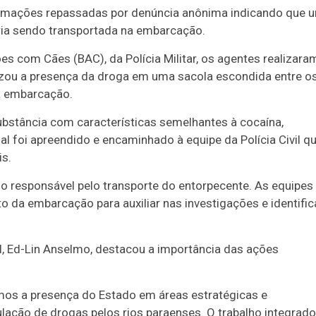
ormações repassadas por denúncia anônima indicando que 
ria sendo transportada na embarcação.
s com Cães (BAC), da Polícia Militar, os agentes realizara
lizou a presença da droga em uma sacola escondida entre o
da embarcação.
ubstância com características semelhantes à cocaína,
l foi apreendido e encaminhado à equipe da Polícia Civil q
is.
ar o responsável pelo transporte do entorpecente. As equipes
da embarcação para auxiliar nas investigações e identific
l, Ed-Lin Anselmo, destacou a importância das ações
amos a presença do Estado em áreas estratégicas e
ação de drogas pelos rios paraenses. O trabalho integrado