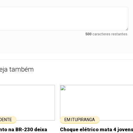
500
caracteres restantes.
eja também
DENTE
EM ITUPIRANGA
to na BR-230 deixa
Choque elétrico mata 4 joven