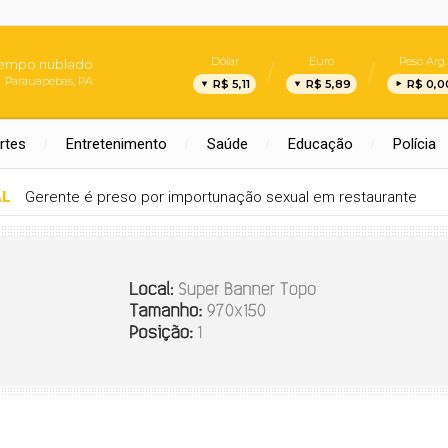
Dólar
Euro
Peso Arg.
empo nublado
Parauapebas, PA
R$ 5,11
R$ 5,89
R$ 0,0
rtes
Entretenimento
Saúde
Educação
Polícia
AL
Gerente é preso por importunação sexual em restaurante