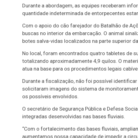
Durante a abordagem, as equipes receberam inf
quantidade indeterminada de entorpecentes esta
Com o apoio do cão farejador do Batalhão de Açõe
buscas no interior da embarcação. O animal sina
botes salva-vidas localizados na parte superior 
No local, foram encontrados quatro tabletes de s
totalizando aproximadamente 4,9 quilos. O materia
atua na base para os procedimentos legais cabíve
Durante a fiscalização, não foi possível identific
solicitaram imagens do sistema de monitoramento 
os possíveis envolvidos.
O secretário de Segurança Pública e Defesa Socia
integradas desenvolvidas nas bases fluviais.
“Com o fortalecimento das bases fluviais, ampli
aumentamos nossa capacidade de impedir a circul