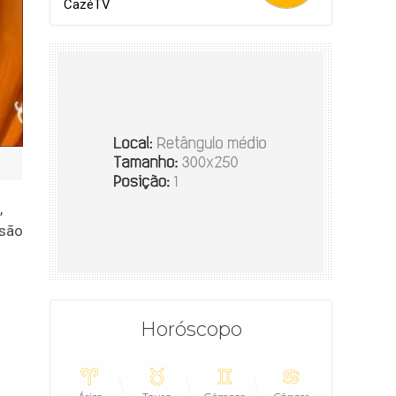
CazéTV
,
nsão
Horóscopo