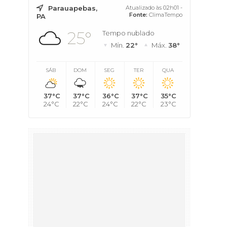
Parauapebas,
Atualizado às 02h01 -
Fonte:
ClimaTempo
PA
25°
Tempo nublado
Mín.
22°
Máx.
38°
SÁB
DOM
SEG
TER
QUA
37°C
37°C
36°C
37°C
35°C
24°C
22°C
24°C
22°C
23°C