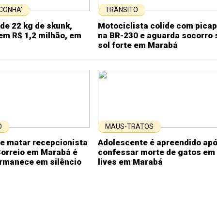
CONHA’
TRÂNSITO
de 22 kg de skunk,
Motociclista colide com pica
em R$ 1,2 milhão, em
na BR-230 e aguarda socorro 
sol forte em Marabá
O
MAUS-TRATOS
e matar recepcionista
Adolescente é apreendido ap
Correio em Marabá é
confessar morte de gatos em
ermanece em silêncio
lives em Marabá