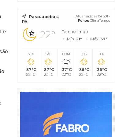
a
Parauapebas,
Atualizado às 04h01 -
Fonte:
ClimaTempo
PA
T e
22°
Tempo limpo
Mín.
21°
Máx.
37°
isão
SEX
SÁB
DOM
SEG
TER
37°C
37°C
37°C
36°C
36°C
ão
22°C
23°C
22°C
22°C
22°C
o