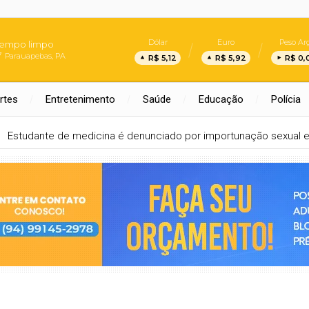
Dólar
Euro
Peso Arg
empo limpo
Parauapebas, PA
R$ 5,12
R$ 5,92
R$ 0,
rtes
Entretenimento
Saúde
Educação
Polícia
Estudante de medicina é denunciado por importunação sexual e