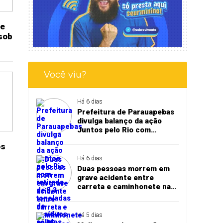
pe
sob
Você viu?
Há 6 dias
Prefeitura de Parauapebas
divulga balanço da ação
Juntos pelo Rio com
retirada de 5,3 toneladas de
ós
resíduos sólidos
Há 6 dias
Duas pessoas morrem em
grave acidente entre
carreta e caminhonete na
BR-163, em Itaituba
Há 5 dias