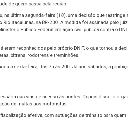
dade de quem passa pela região.
, na última segunda-feira (18), uma decisão que restringe 
 Rio Itacaiúnas, na BR-230. A medida foi assinada pelo juiz
nistério Público Federal em ação civil pública contra o DNI
já eram reconhecidos pelo próprio DNIT, o que tornou a dec
tas, bitrens, rodotrens e treminhões.
unda a sexta-feira, das 7h às 20h. Já aos sábados, a proibiç
cessária nas vias de acesso às pontes. Depois disso, o órgã
cação de multas aos motoristas.
a fiscalização efetiva, com autuações de trânsito para quem