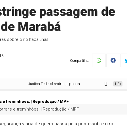
estringe passagem de
 de Marabá
as sobre o rio Itacaiúnas.
16
Compartilhe:
Justiça Federal restringe passagem de carretas em ponte de Mara
1.0x
odotrens e treminhões. | Reprodução / MPF
segurança viária de quem passa pela ponte sobre o rio