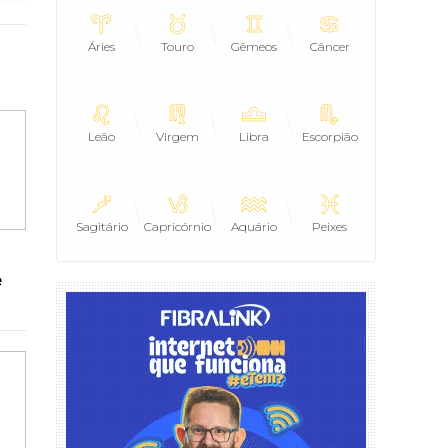
Áries
Touro
Gêmeos
Câncer
Leão
Virgem
Libra
Escorpião
Sagitário
Capricórnio
Aquário
Peixes
e