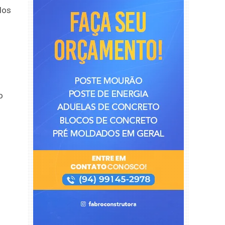
los
o