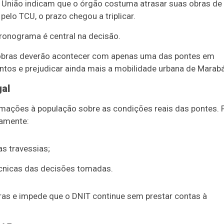
 União indicam que o órgão costuma atrasar suas obras de
elo TCU, o prazo chegou a triplicar.
ronograma é central na decisão.
s obras deverão acontecer com apenas uma das pontes em
tos e prejudicar ainda mais a mobilidade urbana de Marabá
gal
rmações à população sobre as condições reais das pontes. 
camente:
as travessias;
écnicas das decisões tomadas.
ras e impede que o DNIT continue sem prestar contas à