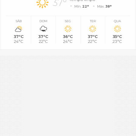
37°
Mín.
22°
Máx.
38°
SÁB
DOM
SEG
TER
QUA
37°C
37°C
36°C
37°C
35°C
24°C
22°C
24°C
22°C
23°C