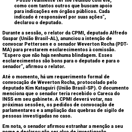
“Posso realmente ter me reunido com ele,
como com tantos outros que buscam apoio
para indicações em órgãos públicos. Cada
indicado é responsável por suas ações”,
declarou o deputado.
Durante a sessão, o relator da CPMI, deputado Alfredo
Gaspar (União Brasil-AL), anunciou a intenção de
convocar Pettersen e o senador Weverton Rocha (PDT-
MA) para prestarem esclarecimentos à comissão.
“Espero que não haja nenhuma blindagem. Esses
esclarecimentos são bons para o deputado e para o
senador”, afirmou o relator.
Até o momento, há um requerimento formal de
convocação de Weverton Rocha, protocolado pelo
deputado Kim Kataguiri (União Brasil-SP). O documento
menciona que o senador teria recebido o Careca do
INSS em seu gabinete. A CPMI deverá votar, nas
próximas sessões, os pedidos de convocação de
parlamentares e a ampliação das quebras de sigilo de
pessoas investigadas no caso.
Em nota, o senador afirmou estranhar a menção a seu
nome e declarou não ser alvo de investigação.