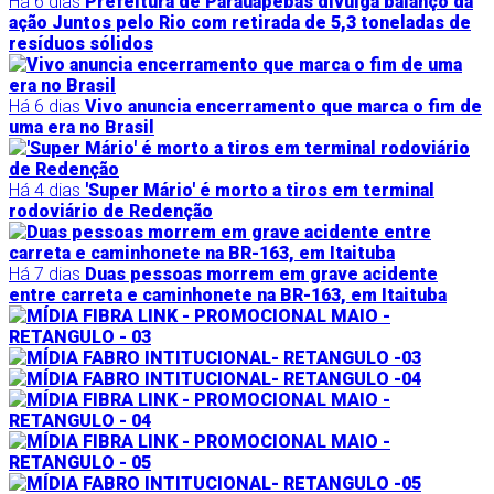
Há 6 dias
Prefeitura de Parauapebas divulga balanço da
ação Juntos pelo Rio com retirada de 5,3 toneladas de
resíduos sólidos
Há 6 dias
Vivo anuncia encerramento que marca o fim de
uma era no Brasil
Há 4 dias
'Super Mário' é morto a tiros em terminal
rodoviário de Redenção
Há 7 dias
Duas pessoas morrem em grave acidente
entre carreta e caminhonete na BR-163, em Itaituba