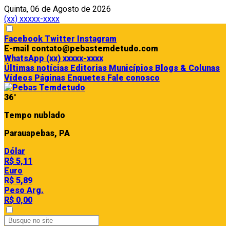
Quinta, 06 de Agosto de 2026
(xx) xxxxx-xxxx
Facebook
Twitter
Instagram
E-mail
contato@pebastemdetudo.com
WhatsApp
(xx) xxxxx-xxxx
Últimas notícias
Editorias
Municípios
Blogs & Colunas
Vídeos
Páginas
Enquetes
Fale conosco
36°
Tempo nublado
Parauapebas, PA
Dólar
R$ 5,11
Euro
R$ 5,89
Peso Arg.
R$ 0,00