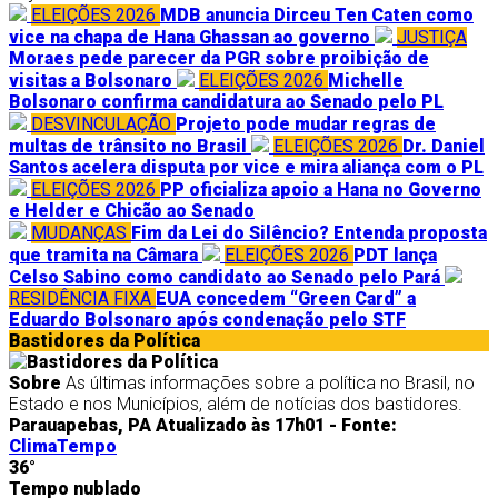
ELEIÇÕES 2026
MDB anuncia Dirceu Ten Caten como
vice na chapa de Hana Ghassan ao governo
JUSTIÇA
Moraes pede parecer da PGR sobre proibição de
visitas a Bolsonaro
ELEIÇÕES 2026
Michelle
Bolsonaro confirma candidatura ao Senado pelo PL
DESVINCULAÇÃO
Projeto pode mudar regras de
multas de trânsito no Brasil
ELEIÇÕES 2026
Dr. Daniel
Santos acelera disputa por vice e mira aliança com o PL
ELEIÇÕES 2026
PP oficializa apoio a Hana no Governo
e Helder e Chicão ao Senado
MUDANÇAS
Fim da Lei do Silêncio? Entenda proposta
que tramita na Câmara
ELEIÇÕES 2026
PDT lança
Celso Sabino como candidato ao Senado pelo Pará
RESIDÊNCIA FIXA
EUA concedem “Green Card” a
Eduardo Bolsonaro após condenação pelo STF
Bastidores da Política
Sobre
As últimas informações sobre a política no Brasil, no
Estado e nos Municípios, além de notícias dos bastidores.
Parauapebas, PA
Atualizado às 17h01 -
Fonte:
ClimaTempo
36°
Tempo nublado