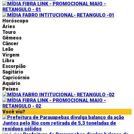
Horóscopo
Áries
Touro
Gêmeos
Câncer
Leão
Virgem
Libra
Escorpião
Sagitário
Capricórnio
Aquário
Peixes
Você viu?