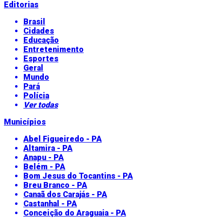
Editorias
Brasil
Cidades
Educação
Entretenimento
Esportes
Geral
Mundo
Pará
Polícia
Ver todas
Municípios
Abel Figueiredo - PA
Altamira - PA
Anapu - PA
Belém - PA
Bom Jesus do Tocantins - PA
Breu Branco - PA
Canaã dos Carajás - PA
Castanhal - PA
Conceição do Araguaia - PA