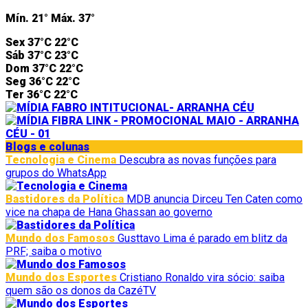
Mín.
21°
Máx.
37°
Sex
37°C
22°C
Sáb
37°C
23°C
Dom
37°C
22°C
Seg
36°C
22°C
Ter
36°C
22°C
Blogs e colunas
Tecnologia e Cinema
Descubra as novas funções para
grupos do WhatsApp
Bastidores da Política
MDB anuncia Dirceu Ten Caten como
vice na chapa de Hana Ghassan ao governo
Mundo dos Famosos
Gusttavo Lima é parado em blitz da
PRF; saiba o motivo
Mundo dos Esportes
Cristiano Ronaldo vira sócio: saiba
quem são os donos da CazéTV