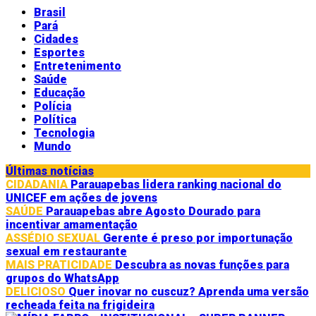
Brasil
Pará
Cidades
Esportes
Entretenimento
Saúde
Educação
Polícia
Política
Tecnologia
Mundo
Últimas notícias
CIDADANIA
Parauapebas lidera ranking nacional do
UNICEF em ações de jovens
SAÚDE
Parauapebas abre Agosto Dourado para
incentivar amamentação
ASSÉDIO SEXUAL
Gerente é preso por importunação
sexual em restaurante
MAIS PRATICIDADE
Descubra as novas funções para
grupos do WhatsApp
DELICIOSO
Quer inovar no cuscuz? Aprenda uma versão
recheada feita na frigideira