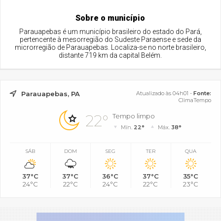
Sobre o município
Parauapebas é um município brasileiro do estado do Pará,
pertencente à mesorregião do Sudeste Paraense e sede da
microrregião de Parauapebas. Localiza-se no norte brasileiro,
distante 719 km da capital Belém.
Parauapebas, PA
Atualizado às 04h01 -
Fonte:
ClimaTempo
22°
Tempo limpo
Mín.
22°
Máx.
38°
SÁB
DOM
SEG
TER
QUA
37°C
37°C
36°C
37°C
35°C
24°C
22°C
24°C
22°C
23°C