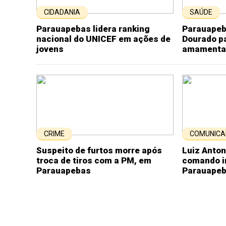
CIDADANIA
SAÚDE
Parauapebas lidera ranking
Parauapeb
nacional do UNICEF em ações de
Dourado pa
jovens
amamenta
CRIME
COMUNICA
Suspeito de furtos morre após
Luiz Anto
troca de tiros com a PM, em
comando i
Parauapebas
Parauape