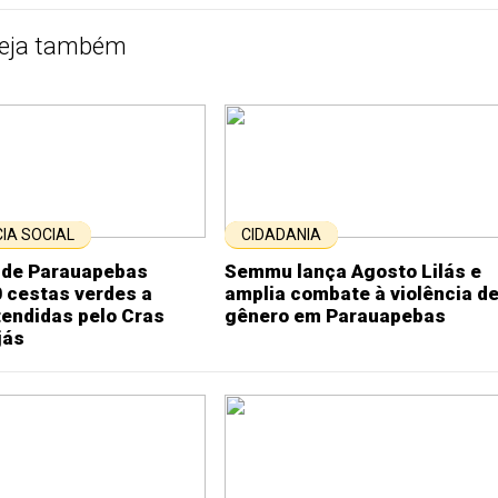
eja também
IA SOCIAL
CIDADANIA
a de Parauapebas
Semmu lança Agosto Lilás e
 cestas verdes a
amplia combate à violência d
tendidas pelo Cras
gênero em Parauapebas
jás