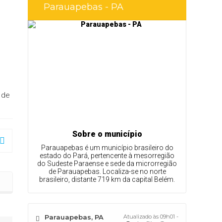
Parauapebas - PA
 de
Sobre o município
Parauapebas é um município brasileiro do
estado do Pará, pertencente à mesorregião
do Sudeste Paraense e sede da microrregião
de Parauapebas. Localiza-se no norte
brasileiro, distante 719 km da capital Belém.
ar para o biênio 2026-2028
Parauapebas, PA
Atualizado às 09h01 -