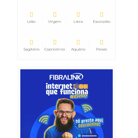
Leão
Virgem
Libra
Escorpião
Sagitário
Capricórnio
Aquário
Peixes