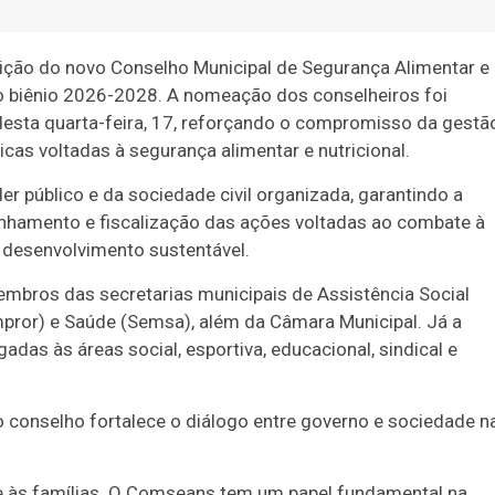
sição do novo Conselho Municipal de Segurança Alimentar e
no biênio 2026-2028. A nomeação dos conselheiros foi
, desta quarta-feira, 17, reforçando o compromisso da gestã
icas voltadas à segurança alimentar e nutricional.
r público e da sociedade civil organizada, garantindo a
nhamento e fiscalização das ações voltadas ao combate à
desenvolvimento sustentável.
mbros das secretarias municipais de Assistência Social
pror) e Saúde (Semsa), além da Câmara Municipal. Já a
gadas às áreas social, esportiva, educacional, sindical e
o conselho fortalece o diálogo entre governo e sociedade n
de às famílias. O Comseans tem um papel fundamental na