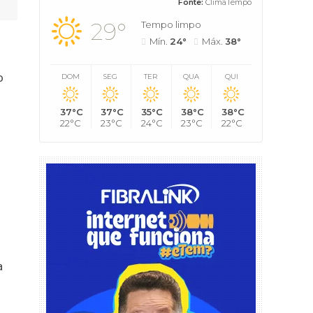
Fonte:
ClimaTempo
29°
Tempo limpo
Mín.
24°
Máx.
38°
o
DOM
SEG
TER
QUA
QUI
37°C
37°C
35°C
38°C
38°C
22°C
23°C
24°C
23°C
22°C
a