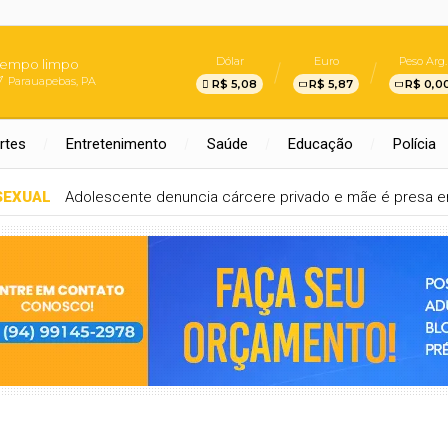
Dólar
Euro
Peso Arg.
Tempo limpo
Parauapebas, PA
R$ 5,08
R$ 5,87
R$ 0,0
rtes
Entretenimento
Saúde
Educação
Polícia
SEXUAL
Adolescente denuncia cárcere privado e mãe é presa e