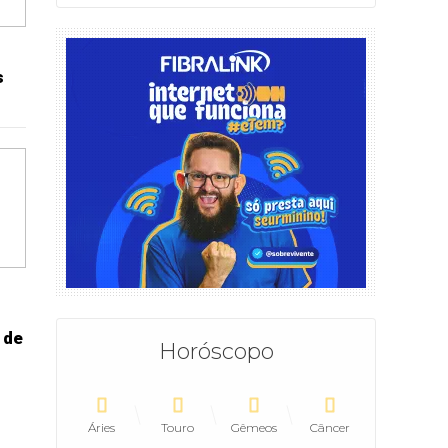
s
 de
Horóscopo
Áries
Touro
Gêmeos
Câncer