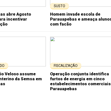
SUSTO
as abre Agosto
Homem invade escola de
ra incentivar
Parauapebas e ameaça aluno
ção
com facão
DO
FISCALIZAÇÃO
nio Veloso assume
Operação conjunta identifica
nterino da Semsa em
furtos de energia em cinco
bas
estabelecimentos comerciais
Parauapebas