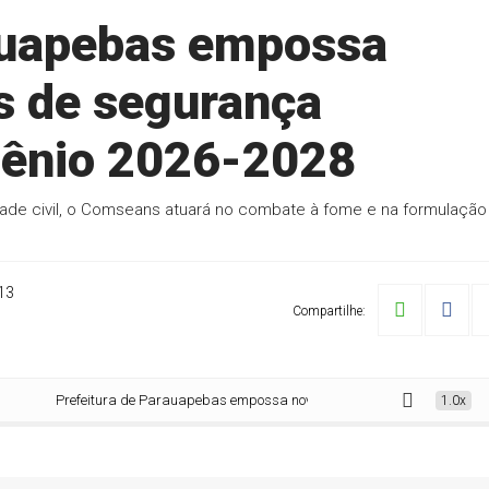
rauapebas empossa
s de segurança
biênio 2026-2028
de civil, o Comseans atuará no combate à fome e na formulação
13
Compartilhe:
Prefeitura de Parauapebas empossa novos conselheiros de segurança aliment
1.0x