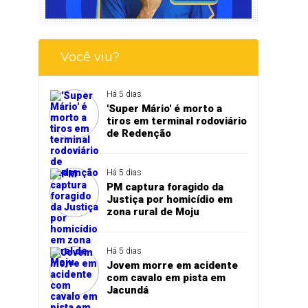
Você viu?
Há 5 dias
'Super Mário' é morto a
tiros em terminal rodoviário
de Redenção
Há 5 dias
PM captura foragido da
Justiça por homicídio em
zona rural de Moju
Há 5 dias
Jovem morre em acidente
com cavalo em pista em
Jacundá