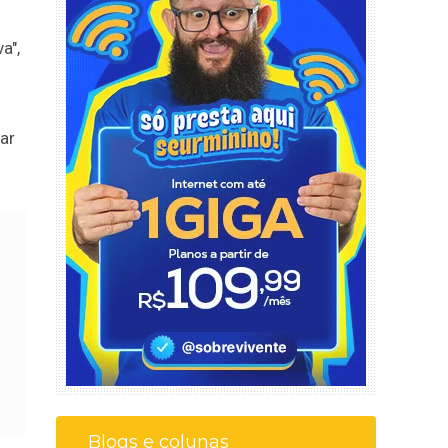
a",
ar
Blogs e colunas