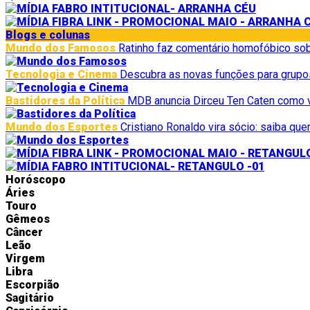
Blogs e colunas
Mundo dos Famosos
Ratinho faz comentário homofóbico sobr
Tecnologia e Cinema
Descubra as novas funções para grup
Bastidores da Política
MDB anuncia Dirceu Ten Caten como 
Mundo dos Esportes
Cristiano Ronaldo vira sócio: saiba q
Horóscopo
Áries
Touro
Gêmeos
Câncer
Leão
Virgem
Libra
Escorpião
Sagitário