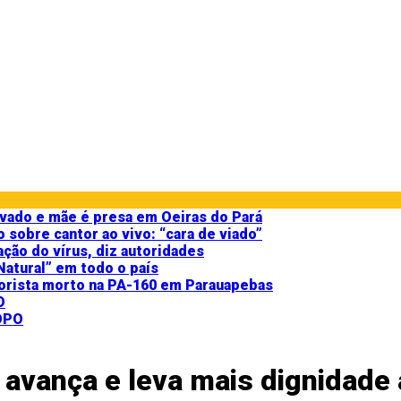
vado e mãe é presa em Oeiras do Pará
sobre cantor ao vivo: “cara de viado”
ção do vírus, diz autoridades
atural” em todo o país
torista morto na PA-160 em Parauapebas
avança e leva mais dignidade 