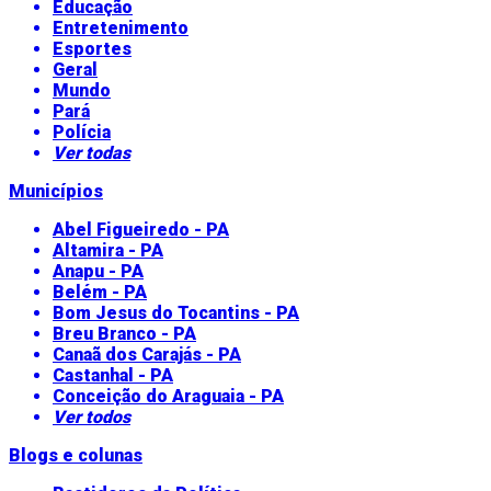
Educação
Entretenimento
Esportes
Geral
Mundo
Pará
Polícia
Ver todas
Municípios
Abel Figueiredo - PA
Altamira - PA
Anapu - PA
Belém - PA
Bom Jesus do Tocantins - PA
Breu Branco - PA
Canaã dos Carajás - PA
Castanhal - PA
Conceição do Araguaia - PA
Ver todos
Blogs e colunas