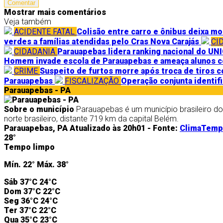
Comentar
Mostrar mais comentários
Veja também
ACIDENTE FATAL
Colisão entre carro e ônibus deixa m
verdes a famílias atendidas pelo Cras Nova Carajás
CI
CIDADANIA
Parauapebas lidera ranking nacional do UN
Homem invade escola de Parauapebas e ameaça alunos 
CRIME
Suspeito de furtos morre após troca de tiros
Parauapebas
FISCALIZAÇÃO
Operação conjunta identif
Parauapebas - PA
Sobre o município
Parauapebas é um município brasileiro d
norte brasileiro, distante 719 km da capital Belém.
Parauapebas, PA
Atualizado às 20h01 -
Fonte:
ClimaTem
28°
Tempo limpo
Mín.
22°
Máx.
38°
Sáb
37°C
24°C
Dom
37°C
22°C
Seg
36°C
24°C
Ter
37°C
22°C
Qua
35°C
23°C