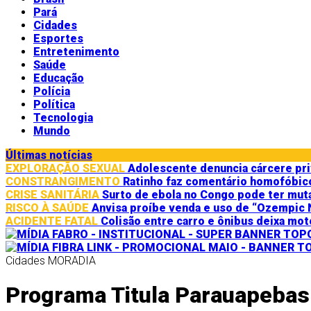
Pará
Cidades
Esportes
Entretenimento
Saúde
Educação
Polícia
Política
Tecnologia
Mundo
Últimas notícias
EXPLORAÇÃO SEXUAL
Adolescente denuncia cárcere pri
CONSTRANGIMENTO
Ratinho faz comentário homofóbico 
CRISE SANITÁRIA
Surto de ebola no Congo pode ter muta
RISCO À SAÚDE
Anvisa proíbe venda e uso de “Ozempic N
ACIDENTE FATAL
Colisão entre carro e ônibus deixa mo
Cidades
MORADIA
Programa Titula Parauapebas 