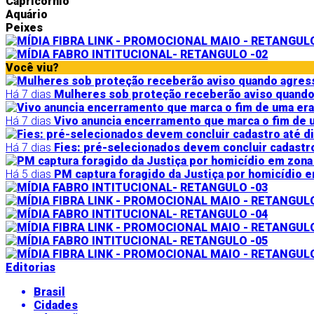
Capricórnio
Aquário
Peixes
Você viu?
Há 7 dias
Mulheres sob proteção receberão aviso quando
Há 7 dias
Vivo anuncia encerramento que marca o fim de u
Há 7 dias
Fies: pré-selecionados devem concluir cadastro
Há 5 dias
PM captura foragido da Justiça por homicídio e
Editorias
Brasil
Cidades