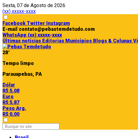
Sexta, 07 de Agosto de 2026
(xx) xxxxx-xxxx
Facebook
Twitter
Instagram
E-mail
contato@pebastemdetudo.com
WhatsApp
(xx) xxxxx-xxxx
Últimas notícias
Editorias
Municípios
Blogs & Colunas
V
28°
Tempo limpo
Parauapebas, PA
Dólar
R$ 5,08
Euro
R$ 5,87
Peso Arg.
R$ 0,00
Brasil