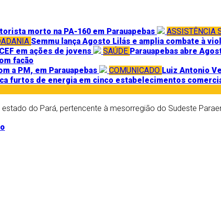
otorista morto na PA-160 em Parauapebas
ASSISTÊNCIA 
DADANIA
Semmu lança Agosto Lilás e amplia combate à vi
ICEF em ações de jovens
SAÚDE
Parauapebas abre Agost
com facão
 com a PM, em Parauapebas
COMUNICADO
Luiz Antonio V
ica furtos de energia em cinco estabelecimentos comerci
o estado do Pará, pertencente à mesorregião do Sudeste Parae
po