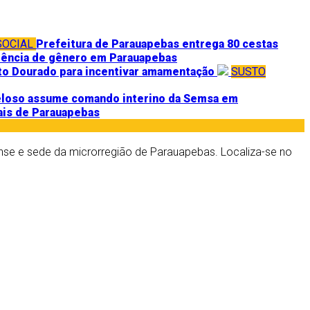
SOCIAL
Prefeitura de Parauapebas entrega 80 cestas
olência de gênero em Parauapebas
o Dourado para incentivar amamentação
SUSTO
eloso assume comando interino da Semsa em
ais de Parauapebas
nse e sede da microrregião de Parauapebas. Localiza-se no