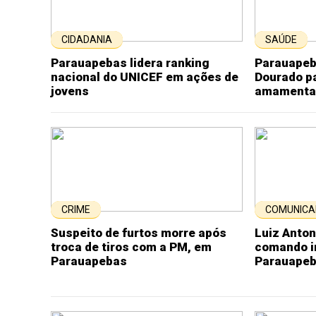
CIDADANIA
SAÚDE
Parauapebas lidera ranking
Parauapeb
nacional do UNICEF em ações de
Dourado pa
jovens
amamenta
CRIME
COMUNICA
Suspeito de furtos morre após
Luiz Anto
troca de tiros com a PM, em
comando i
Parauapebas
Parauape