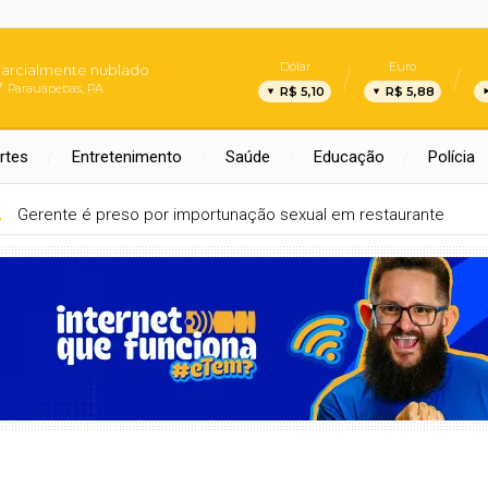
Dólar
Euro
arcialmente nublado
Parauapebas, PA
R$ 5,10
R$ 5,88
rtes
Entretenimento
Saúde
Educação
Polícia
AL
Gerente é preso por importunação sexual em restaurante