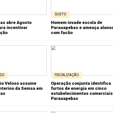
SUSTO
as abre Agosto
Homem invade escola de
ra incentivar
Parauapebas e ameaça aluno
ção
com facão
DO
FISCALIZAÇÃO
nio Veloso assume
Operação conjunta identifica
nterino da Semsa em
furtos de energia em cinco
bas
estabelecimentos comerciais
Parauapebas