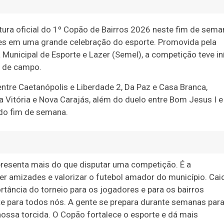
tura oficial do 1º Copão de Bairros 2026 neste fim de sema
dores em uma grande celebração do esporte. Promovida pela
 Municipal de Esporte e Lazer (Semel), a competição teve in
o de campo.
tre Caetanópolis e Liberdade 2, Da Paz e Casa Branca,
va Vitória e Nova Carajás, além do duelo entre Bom Jesus I e
do fim de semana.
epresenta mais do que disputar uma competição. É a
r amizades e valorizar o futebol amador do município. Cai
ortância do torneio para os jogadores e para os bairros
te para todos nós. A gente se prepara durante semanas par
nossa torcida. O Copão fortalece o esporte e dá mais