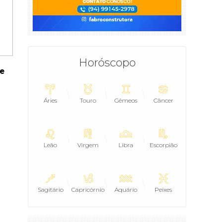
Horóscopo
 e
Áries
Touro
Gêmeos
Câncer
Leão
Virgem
Libra
Escorpião
Sagitário
Capricórnio
Aquário
Peixes