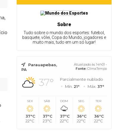
na,
Sobre
ício
Tudo sobre o mundo dos esportes: futebol,
basquete, vôlei, Copa do Mundo, jogadores e
muito mais, tudo em um só lugar!
Parauapebas,
Atualizado às 14h01 -
Fonte:
ClimaTempo
PA
37°
Parcialmente nublado
Mín.
21°
Máx.
37°
SEX
SÁB
DOM
SEG
TER
o
37°C
37°C
37°C
36°C
36°C
a
22°C
23°C
22°C
22°C
22°C