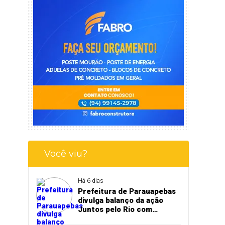
Você viu?
Há 6 dias
Prefeitura de Parauapebas
divulga balanço da ação
Juntos pelo Rio com
retirada de 5,3 toneladas de