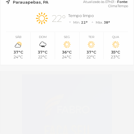
Parauapebas, PA
Atualizado às 07h01 -
Fonte:
ClimaTempo
22°
Tempo limpo
Mín.
22°
Máx.
38°
SÁB
DOM
SEG
TER
QUA
37°C
37°C
36°C
37°C
35°C
24°C
22°C
24°C
22°C
23°C