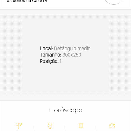
os donos da CazéTV
Horóscopo