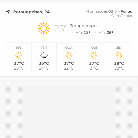
Parauapebas, PA
Atualizado às 08h01 -
Fonte:
ClimaTempo
25°
Tempo limpo
Mín.
22°
Máx.
38°
SEG
TER
QUA
QUI
SEX
37°C
36°C
37°C
37°C
38°C
23°C
24°C
22°C
21°C
22°C