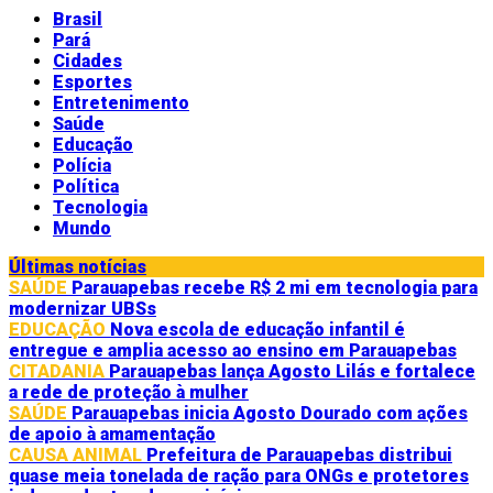
Brasil
Pará
Cidades
Esportes
Entretenimento
Saúde
Educação
Polícia
Política
Tecnologia
Mundo
Últimas notícias
SAÚDE
Parauapebas recebe R$ 2 mi em tecnologia para
modernizar UBSs
EDUCAÇÃO
Nova escola de educação infantil é
entregue e amplia acesso ao ensino em Parauapebas
CITADANIA
Parauapebas lança Agosto Lilás e fortalece
a rede de proteção à mulher
SAÚDE
Parauapebas inicia Agosto Dourado com ações
de apoio à amamentação
CAUSA ANIMAL
Prefeitura de Parauapebas distribui
quase meia tonelada de ração para ONGs e protetores