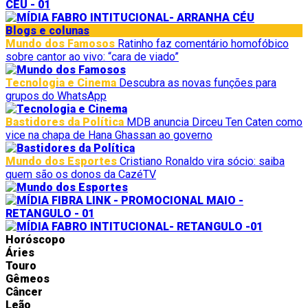
Blogs e colunas
Mundo dos Famosos
Ratinho faz comentário homofóbico
sobre cantor ao vivo: “cara de viado”
Tecnologia e Cinema
Descubra as novas funções para
grupos do WhatsApp
Bastidores da Política
MDB anuncia Dirceu Ten Caten como
vice na chapa de Hana Ghassan ao governo
Mundo dos Esportes
Cristiano Ronaldo vira sócio: saiba
quem são os donos da CazéTV
Horóscopo
Áries
Touro
Gêmeos
Câncer
Leão