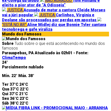
ex-colega da Globo
NÃO AGRADOU
Tom Holland é
eleito o pior ator de “A Odisseia”
JUSTIÇA
Acusado de matar a cantora Cleide Moraes
vai a júri popular
JUSTIÇA
Carlinhos, Virginia e
Deolane são processados por perdas em apostas
“ESTÁ NO AR”
Aline Midlej diz que Bonnie Tyler cantava
tecnobrega e gafe viraliza
Mundo dos Famosos
Sobre
Tudo sobre o que está acontecendo no mundo dos
famosos
Parauapebas, PA
Atualizado às 02h01 -
Fonte:
ClimaTempo
24°
Parcialmente nublado
Mín.
22°
Máx.
38°
Ter
37°C
24°C
Qua
37°C
22°C
Qui
37°C
21°C
Sex
36°C
23°C
Sáb
38°C
22°C