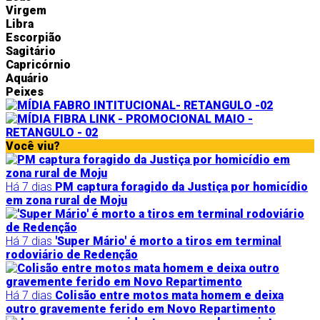
Virgem
Libra
Escorpião
Sagitário
Capricórnio
Aquário
Peixes
Você viu?
Há 7 dias
PM captura foragido da Justiça por homicídio
em zona rural de Moju
Há 7 dias
'Super Mário' é morto a tiros em terminal
rodoviário de Redenção
Há 7 dias
Colisão entre motos mata homem e deixa
outro gravemente ferido em Novo Repartimento