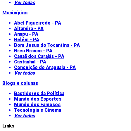
Ver todas
Municípios
Abel Figueiredo - PA
Altamira - PA
Anapu - PA
Belém - PA
Bom Jesus do Tocantins - PA
Breu Branco - PA
Canaã dos Carajás - PA
Castanhal - PA
Conceição do Araguaia - PA
Ver todos
Blogs e colunas
Bastidores da Política
Mundo dos Esportes
Mundo dos Famosos
Tecnologia e Cinema
Ver todos
Links