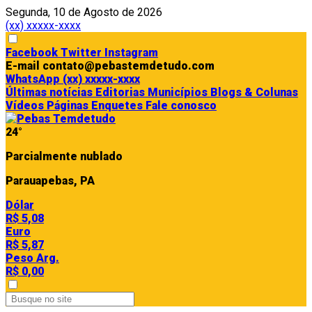
Segunda, 10 de Agosto de 2026
(xx) xxxxx-xxxx
Facebook
Twitter
Instagram
E-mail
contato@pebastemdetudo.com
WhatsApp
(xx) xxxxx-xxxx
Últimas notícias
Editorias
Municípios
Blogs & Colunas
Vídeos
Páginas
Enquetes
Fale conosco
24°
Parcialmente nublado
Parauapebas, PA
Dólar
R$ 5,08
Euro
R$ 5,87
Peso Arg.
R$ 0,00