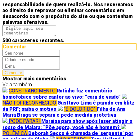
responsabilidade de quem realizá-lo. Nos reservamos
ao direito de reprovar ou eliminar comentários em
desacordo com o propósito do site ou que contenham
palavras ofensivas.
500
caracteres restantes.
Comentar
Comentar
Mostrar mais comentários
Veja também
CONSTRANGIMENTO
Ratinho faz comentário
homofóbico sobre cantor ao vivo: “cara de viado”
NÃO FOI RECONHECIDO
Gusttavo Lima é parado em blitz
da PRF; saiba o motivo
“É DOLORIDO”
Filha de Ana
Maria Braga se separa e pede medida protetiva
PODE PARAR!
Maraisa para show após laser atingir o
rosto de Maiara: “Põe agora, você não é homem?
POLÊMICA
Deborah Secco é chamada de ‘serpente’ por