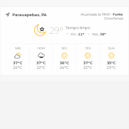
Parauapebas, PA
Atualizado às 19h01 -
Fonte:
ClimaTempo
29°
Tempo limpo
Mín.
22°
Máx.
38°
SÁB
DOM
SEG
TER
QUA
37°C
37°C
36°C
37°C
35°C
24°C
22°C
24°C
22°C
23°C