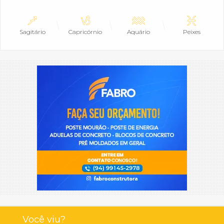
Sagitário
Capricórnio
Aquário
Peixes
Você viu?