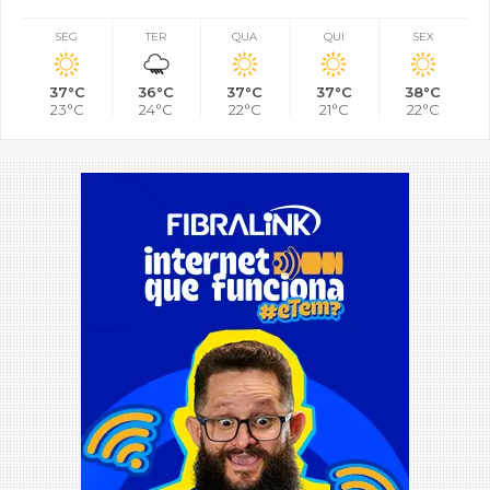
SEG
TER
QUA
QUI
SEX
37°C
36°C
37°C
37°C
38°C
23°C
24°C
22°C
21°C
22°C