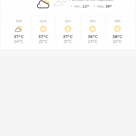
25°
Mín.
22°
Máx.
38°
TER
QUA
QUI
SEX
SÁB
37°C
37°C
37°C
36°C
38°C
24°C
22°C
21°C
23°C
22°C