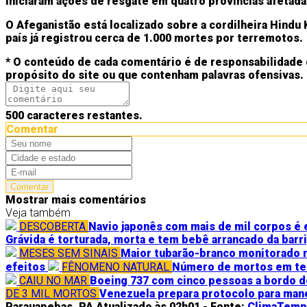
iniciaram ações de resgate em quatro províncias afetada
O Afeganistão está localizado sobre a cordilheira Hindu 
país já registrou cerca de 1.000 mortes por terremotos.
* O conteúdo de cada comentário é de responsabilidade 
propósito do site ou que contenham palavras ofensivas.
500
caracteres restantes.
Comentar
Comentar
Mostrar mais comentários
Veja também
DESCOBERTA
Navio japonês com mais de mil corpos é 
Grávida é torturada, morta e tem bebê arrancado da barr
MESES SEM SINAIS
Maior tubarão-branco monitorado n
efeitos
FÊNOMENO NATURAL
Número de mortos em ter
CAIU NO MAR
Boeing 737 com cinco pessoas a bordo d
DE 3 MIL MORTOS
Venezuela prepara protocolo para man
Parauapebas, PA
Atualizado às 02h01 -
Fonte:
ClimaTem