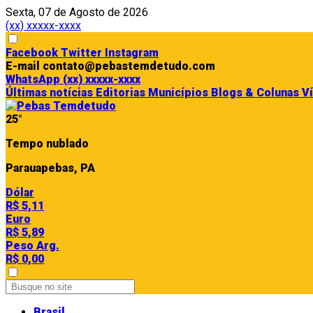
Sexta, 07 de Agosto de 2026
(xx) xxxxx-xxxx
Facebook
Twitter
Instagram
E-mail
contato@pebastemdetudo.com
WhatsApp
(xx) xxxxx-xxxx
Últimas notícias
Editorias
Municípios
Blogs & Colunas
V
25°
Tempo nublado
Parauapebas, PA
Dólar
R$ 5,11
Euro
R$ 5,89
Peso Arg.
R$ 0,00
Brasil