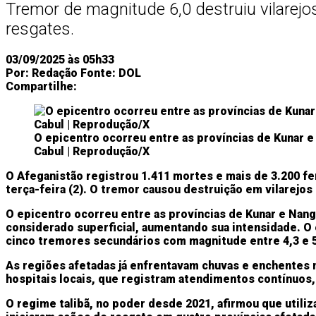
Tremor de magnitude 6,0 destruiu vilarejo
resgates.
03/09/2025 às 05h33
Por:
Redação
Fonte:
DOL
Compartilhe:
O epicentro ocorreu entre as províncias de Kunar e
Cabul | Reprodução/X
O Afeganistão registrou 1.411 mortes e mais de 3.200 f
terça-feira (2). O tremor causou destruição em vilarejos 
O epicentro ocorreu entre as províncias de Kunar e Nang
considerado superficial, aumentando sua intensidade. O 
cinco tremores secundários com magnitude entre 4,3 e 
As regiões afetadas já enfrentavam chuvas e enchentes n
hospitais locais, que registram atendimentos contínuos
O regime talibã, no poder desde 2021, afirmou que utiliz