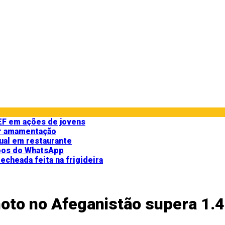
CEF em ações de jovens
ar amamentação
ual em restaurante
upos do WhatsApp
cheada feita na frigideira
to no Afeganistão supera 1.