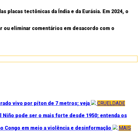
s placas tectônicas da Índia e da Eurásia. Em 2024, o
ar ou eliminar comentários em desacordo com o
do vivo por píton de 7 metros; veja
CRUELDADE
l Niño pode ser o mais forte desde 1950; entenda os
no Congo em meio a violência e desinformação
MAIS