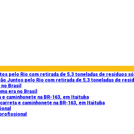
ção Juntos pelo Rio com retirada de 5,3 toneladas de resí
ma era no Brasil
arreta e caminhonete na BR-163, em Itaituba
profissional