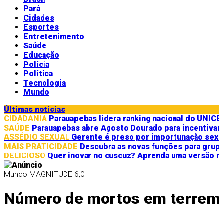
Pará
Cidades
Esportes
Entretenimento
Saúde
Educação
Polícia
Política
Tecnologia
Mundo
Últimas notícias
CIDADANIA
Parauapebas lidera ranking nacional do UNI
SAÚDE
Parauapebas abre Agosto Dourado para incentiv
ASSÉDIO SEXUAL
Gerente é preso por importunação sex
MAIS PRATICIDADE
Descubra as novas funções para gr
DELICIOSO
Quer inovar no cuscuz? Aprenda uma versão re
Mundo
MAGNITUDE 6,0
Número de mortos em terremo