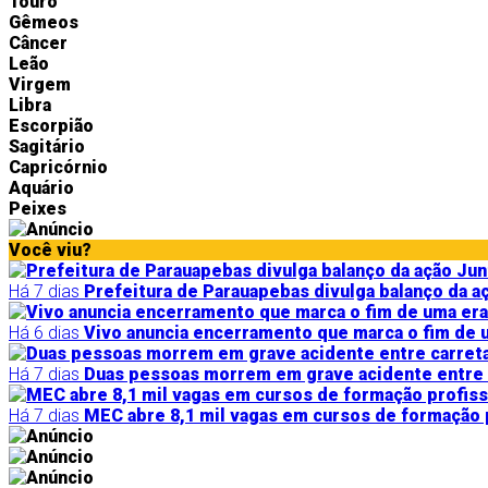
Touro
Gêmeos
Câncer
Leão
Virgem
Libra
Escorpião
Sagitário
Capricórnio
Aquário
Peixes
Você viu?
Há 7 dias
Prefeitura de Parauapebas divulga balanço da a
Há 6 dias
Vivo anuncia encerramento que marca o fim de u
Há 7 dias
Duas pessoas morrem em grave acidente entre c
Há 7 dias
MEC abre 8,1 mil vagas em cursos de formação 