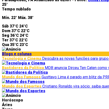
25°
Tempo nublado
Mín.
22°
Máx.
38°
Sáb
37°C
24°C
Dom
37°C
22°C
Seg
36°C
24°C
Ter
37°C
22°C
Qua
35°C
23°C
Blogs e colunas
Tecnologia e Cinema
Descubra as novas funções para grup
Bastidores da Política
MDB anuncia Dirceu Ten Caten como 
Mundo dos Famosos
Gusttavo Lima é parado em blitz da PRF
Mundo dos Esportes
Cristiano Ronaldo vira sócio: saiba q
Horóscopo
Áries