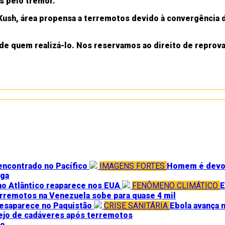
s pelo tremor.
Kush, área propensa a terremotos devido à convergência da
de quem realizá-lo. Nos reservamos ao direito de reprov
encontrado no Pacífico
IMAGENS FORTES
Homem é devora
iga
o Atlântico reaparece nos EUA
FENÔMENO CLIMÁTICO
E
remotos na Venezuela sobe para quase 4 mil
esaparece no Paquistão
CRISE SANITÁRIA
Ebola avança 
ejo de cadáveres após terremotos
po