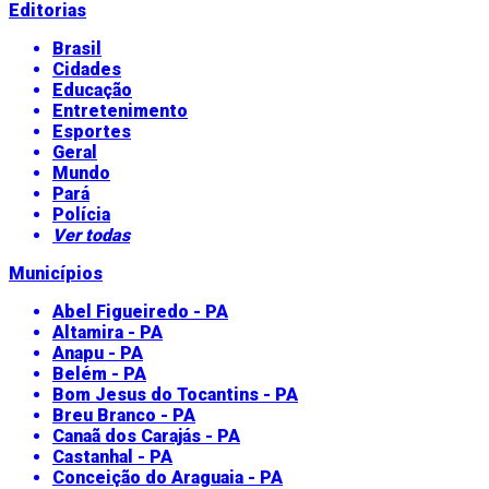
Editorias
Brasil
Cidades
Educação
Entretenimento
Esportes
Geral
Mundo
Pará
Polícia
Ver todas
Municípios
Abel Figueiredo - PA
Altamira - PA
Anapu - PA
Belém - PA
Bom Jesus do Tocantins - PA
Breu Branco - PA
Canaã dos Carajás - PA
Castanhal - PA
Conceição do Araguaia - PA