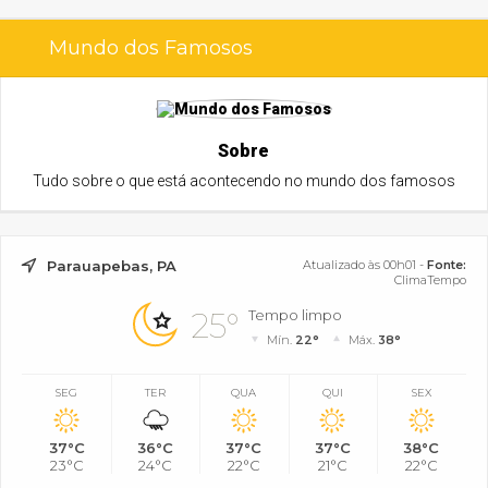
Mundo dos Famosos
Sobre
Tudo sobre o que está acontecendo no mundo dos famosos
Parauapebas, PA
Atualizado às 00h01 -
Fonte:
ClimaTempo
25°
Tempo limpo
Mín.
22°
Máx.
38°
SEG
TER
QUA
QUI
SEX
37°C
36°C
37°C
37°C
38°C
23°C
24°C
22°C
21°C
22°C