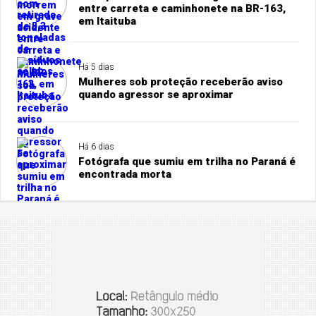
entre carreta e caminhonete na BR-163,
em Itaituba
Há 5 dias
Mulheres sob proteção receberão aviso
quando agressor se aproximar
Há 6 dias
Fotógrafa que sumiu em trilha no Paraná é
encontrada morta