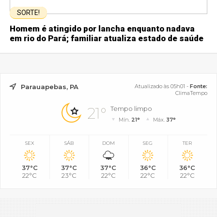
SORTE!
Homem é atingido por lancha enquanto nadava
em rio do Pará; familiar atualiza estado de saúde
Parauapebas, PA
Atualizado às 05h01 -
Fonte:
ClimaTempo
21°
Tempo limpo
Mín.
21°
Máx.
37°
SEX
SÁB
DOM
SEG
TER
37°C
37°C
37°C
36°C
36°C
22°C
23°C
22°C
22°C
22°C