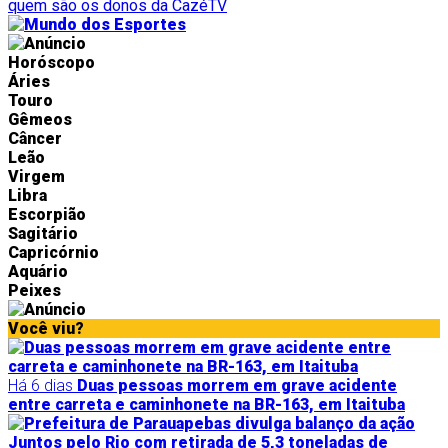
quem são os donos da CazéTV
Horóscopo
Áries
Touro
Gêmeos
Câncer
Leão
Virgem
Libra
Escorpião
Sagitário
Capricórnio
Aquário
Peixes
Você viu?
Há 6 dias
Duas pessoas morrem em grave acidente
entre carreta e caminhonete na BR-163, em Itaituba