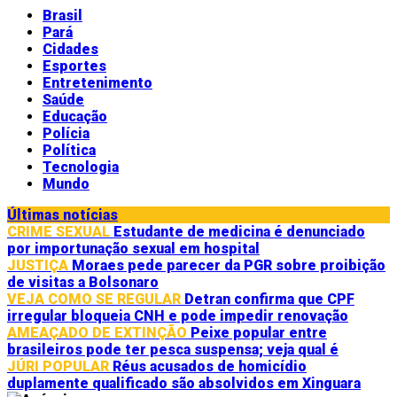
Brasil
Pará
Cidades
Esportes
Entretenimento
Saúde
Educação
Polícia
Política
Tecnologia
Mundo
Últimas notícias
CRIME SEXUAL
Estudante de medicina é denunciado
por importunação sexual em hospital
JUSTIÇA
Moraes pede parecer da PGR sobre proibição
de visitas a Bolsonaro
VEJA COMO SE REGULAR
Detran confirma que CPF
irregular bloqueia CNH e pode impedir renovação
AMEAÇADO DE EXTINÇÃO
Peixe popular entre
brasileiros pode ter pesca suspensa; veja qual é
JÚRI POPULAR
Réus acusados de homicídio
duplamente qualificado são absolvidos em Xinguara