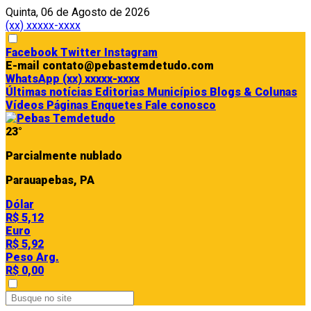
Quinta, 06 de Agosto de 2026
(xx) xxxxx-xxxx
Facebook
Twitter
Instagram
E-mail
contato@pebastemdetudo.com
WhatsApp
(xx) xxxxx-xxxx
Últimas notícias
Editorias
Municípios
Blogs & Colunas
Vídeos
Páginas
Enquetes
Fale conosco
23°
Parcialmente nublado
Parauapebas, PA
Dólar
R$ 5,12
Euro
R$ 5,92
Peso Arg.
R$ 0,00