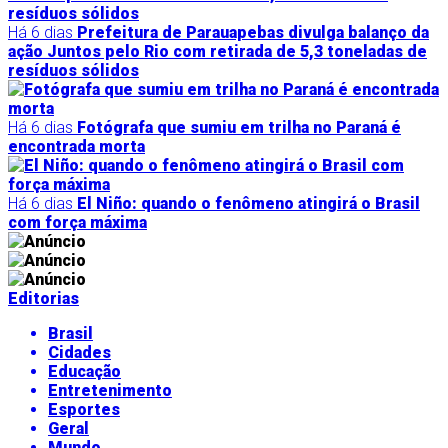
Há 6 dias
Prefeitura de Parauapebas divulga balanço da
ação Juntos pelo Rio com retirada de 5,3 toneladas de
resíduos sólidos
Há 6 dias
Fotógrafa que sumiu em trilha no Paraná é
encontrada morta
Há 6 dias
El Niño: quando o fenômeno atingirá o Brasil
com força máxima
Editorias
Brasil
Cidades
Educação
Entretenimento
Esportes
Geral
Mundo