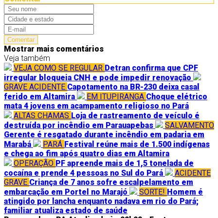
Comentar
Mostrar mais comentários
Veja também
VEJA COMO SE REGULAR
Detran confirma que CPF
irregular bloqueia CNH e pode impedir renovação
GRAVE ACIDENTE
Capotamento na BR-230 deixa casal
ferido em Altamira
EM ITUPIRANGA
Choque elétrico
mata 4 jovens em acampamento religioso no Pará
ALTAS CHAMAS
Loja de rastreamento de veículo é
destruída por incêndio em Parauapebas
SALVAMENTO
Gerente é resgatado durante incêndio em padaria em
Marabá
PARÁ
Festival reúne mais de 1.500 indígenas
e chega ao fim após quatro dias em Altamira
OPERAÇÃO
PF apreende mais de 1,5 tonelada de
cocaína e prende 4 pessoas no Sul do Pará
ACIDENTE
GRAVE
Criança de 7 anos sofre escalpelamento em
embarcação em Portel no Marajó
SORTE!
Homem é
atingido por lancha enquanto nadava em rio do Pará;
familiar atualiza estado de saúde