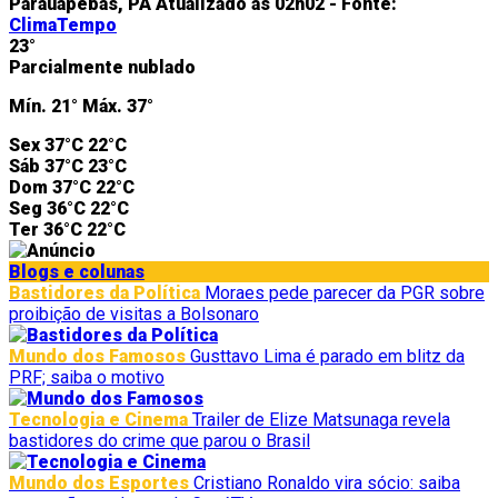
Parauapebas, PA
Atualizado às 02h02 -
Fonte:
ClimaTempo
23°
Parcialmente nublado
Mín.
21°
Máx.
37°
Sex
37°C
22°C
Sáb
37°C
23°C
Dom
37°C
22°C
Seg
36°C
22°C
Ter
36°C
22°C
Blogs e colunas
Bastidores da Política
Moraes pede parecer da PGR sobre
proibição de visitas a Bolsonaro
Mundo dos Famosos
Gusttavo Lima é parado em blitz da
PRF; saiba o motivo
Tecnologia e Cinema
Trailer de Elize Matsunaga revela
bastidores do crime que parou o Brasil
Mundo dos Esportes
Cristiano Ronaldo vira sócio: saiba