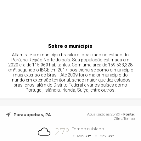
Sobre o município
Altamira é um município brasileiro localizado no estado do
Pará, na Região Norte do país. Sua população estimada em
2020 era de 115 969 habitantes. Com uma área de 159 533,328
km², segundo o IBGE em 2017, posiciona-se como o município
mais extenso do Brasil. Até 2009 foi o maior município do
mundo em extensão territorial, sendo maior que dez estados
brasileiros, além do Distrito Federal e vários países como
Portugal, Islândia, Irlanda, Suíça, entre outros.
Parauapebas, PA
Atualizado às 23h01 -
Fonte:
ClimaTempo
27°
Tempo nublado
Mín.
21°
Máx.
37°