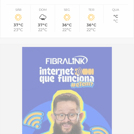
SÁB
DOM
SEG
TER
QUA
°C
°C
37°C
37°C
36°C
36°C
23°C
22°C
22°C
22°C