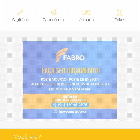
Sagitário
Capricórnio
Aquário
Peixes
Você viu?