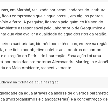
unas, em Marabá, realizada por pesquisadores do Instituto
 ficou comprovada que a água possui, em alguns pontos,
nio e ferro. A pesquisa, liderada pelo químico Kelson do
 Ambiente e responsável pelo Laboratório de Geoquímica e
nar que visa avaliar a qualidade da água dos rios da região.
eiros sanitaristas, biomédicos e técnicos, esteve na regiã
a, que tinha por objetivo coletar as amostras de pontos
 e da região do Pedral do Lourenção. Essa ação foi uma
ará, por meio das promotoras Alexssandra Mardegan e Josél
oria do Meio Ambiente, respectivamente.
judaram na coleta de água na região
 qualidade da água através da análise de diversos parâmetro
ica (microrganismos e cianobactérias) e a concentração de