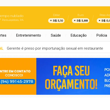
Dólar
Euro
Peso Ar
Tempo nublado
Parauapebas, PA
R$ 5,10
R$ 5,88
R$ 0,
rtes
Entretenimento
Saúde
Educação
Polícia
AL
Gerente é preso por importunação sexual em restaurante