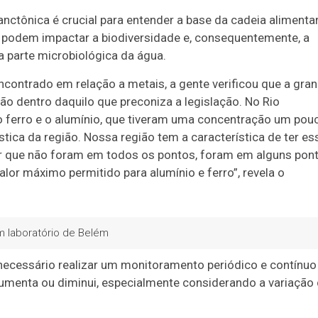
nctônica é crucial para entender a base da cadeia alimenta
 podem impactar a biodiversidade e, consequentemente, a
a parte microbiológica da água.
encontrado em relação a metais, a gente verificou que a gra
o dentro daquilo que preconiza a legislação. No Rio
o ferro e o alumínio, que tiveram uma concentração um pou
stica da região. Nossa região tem a característica de ter es
tar que não foram em todos os pontos, foram em alguns pon
or máximo permitido para alumínio e ferro”, revela o
m laboratório de Belém
necessário realizar um monitoramento periódico e contínuo
aumenta ou diminui, especialmente considerando a variação