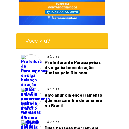
Você viu?
Há 6 dias
Prefeitura de Parauapebas
divulga balanço da ação
Juntos pelo Rio com
retirada de 5,3 toneladas de
resíduos sólidos
Há 6 dias
Vivo anuncia encerramento
que marca o fim de uma era
no Brasil
Há 7 dias
Duas pessoas morrem em