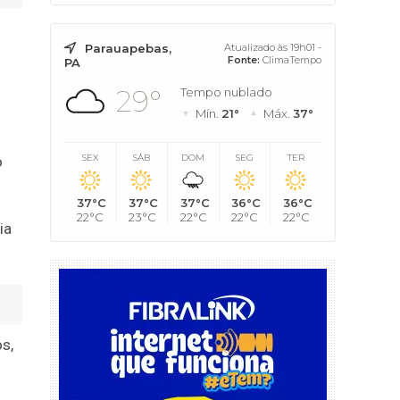
Parauapebas,
Atualizado às 19h01 -
Fonte:
ClimaTempo
PA
29°
Tempo nublado
Mín.
21°
Máx.
37°
SEX
SÁB
DOM
SEG
TER
o
37°C
37°C
37°C
36°C
36°C
22°C
23°C
22°C
22°C
22°C
ia
s,