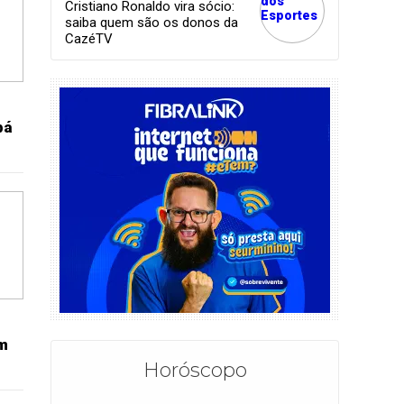
Cristiano Ronaldo vira sócio:
saiba quem são os donos da
CazéTV
bá
em
Horóscopo