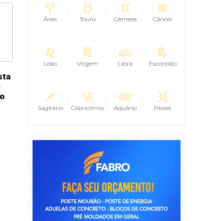
Áries
Touro
Gêmeos
Câncer
Leão
Virgem
Libra
Escorpião
sta
é
io
Sagitário
Capricórnio
Aquário
Peixes