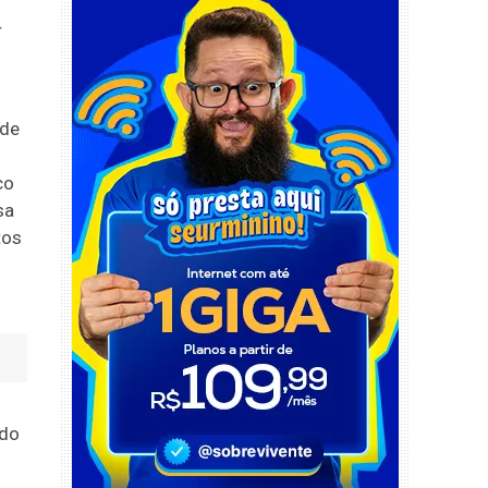
r
nde
co
sa
tos
 do