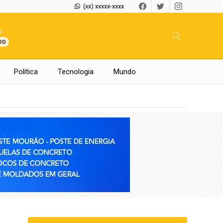
(xx) xxxxx-xxxx
g.
00
Política
Tecnologia
Mundo