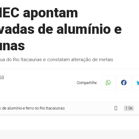
 IEC apontam
vadas de alumínio e
iunas
ua do Rio Itacaiunas e constatam alteração de metais
50
Compartilhe:
io e ferro no Rio Itacaiunas
1.0x