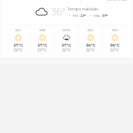
36°
Tempo nublado
Mín.
21°
Máx.
37°
SEX
SÁB
DOM
SEG
TER
37°C
37°C
37°C
36°C
36°C
22°C
23°C
22°C
22°C
22°C